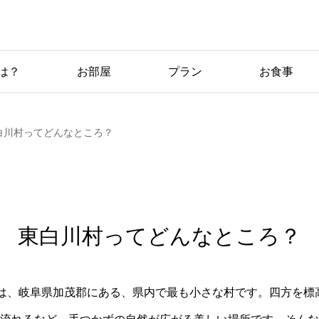
東白川村っ
は？
お部屋
プラン
お食事
てどんなと
ころ？
白川村ってどんなところ？
東白川村ってどんなところ？
は、岐阜県加茂郡にある、県内で最も小さな村です。四方を標高