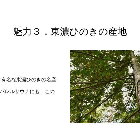
魅力３．東濃ひのきの産地
て有名な東濃ひのきの名産
のバレルサウナにも、この
。