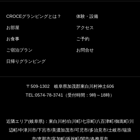
CROCEグランピングとは？
体験・設備
お部屋
アクセス
お食事
ご予約
ご宿泊プラン
お問合せ
日帰りグランピング
〒509-1302 岐阜県加茂郡東白川村神土606
TEL:0574-78-3741（受付時間：9時～18時）
近隣エリア(岐阜県)：東白川村/白川町/七宗町/八百津町/御嵩町/川
辺町/中津川市/下呂市/美濃加茂市/可児市/多治見市/土岐市/瑞浪
市/恵那市/富加町/坂祝町/関市/各務原市