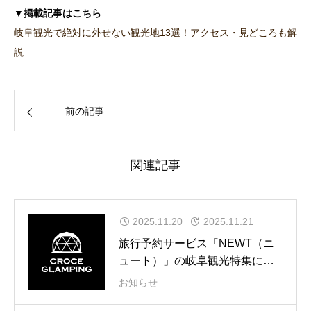
▼掲載記事はこちら
岐阜観光で絶対に外せない観光地13選！アクセス・見どころも解
説
前の記事
関連記事
2025.11.20
2025.11.21
旅行予約サービス「NEWT（ニ
ュート）」の岐阜観光特集に
て、CROCE GLAMPINGをご紹
お知らせ
介いただきました。