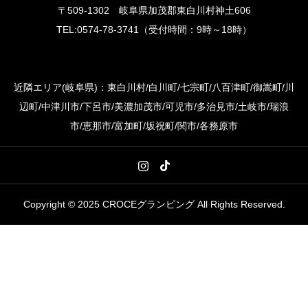
〒509-1302 岐阜県加茂郡東白川村神土606
TEL:0574-78-3741（受付時間：9時～18時）
近隣エリア(岐阜県)：東白川村/白川町/七宗町/八百津町/御嵩町/川
辺町/中津川市/下呂市/美濃加茂市/可児市/多治見市/土岐市/瑞浪
市/恵那市/富加町/坂祝町/関市/各務原市
Copyright © 2025 CROCEグランピング All Rights Reserved.