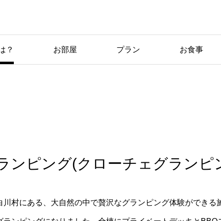
CROCEグ
は？
お部屋
プラン
お食事
ランピング
とは？
グランピング(クローチェグランピ
白川村にある、大自然の中で贅沢なグランピング体験ができる施