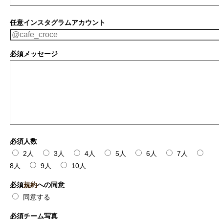
任意
インスタグラムアカウント
必須
メッセージ
必須
人数
2人
3人
4人
5人
6人
7人
8人
9人
10人
必須
規約
への同意
同意する
必須
チーム写真