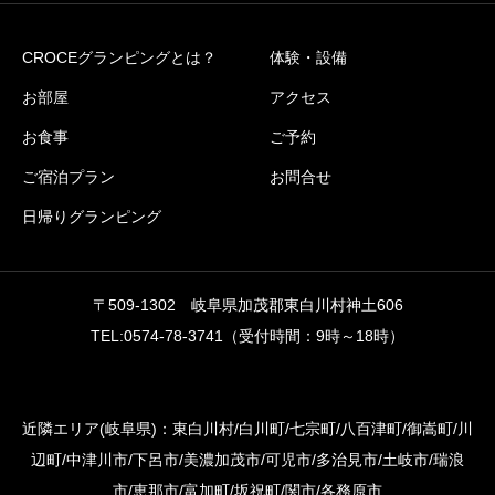
CROCEグランピングとは？
体験・設備
お部屋
アクセス
お食事
ご予約
ご宿泊プラン
お問合せ
日帰りグランピング
〒509-1302 岐阜県加茂郡東白川村神土606
TEL:0574-78-3741（受付時間：9時～18時）
近隣エリア(岐阜県)：東白川村/白川町/七宗町/八百津町/御嵩町/川
辺町/中津川市/下呂市/美濃加茂市/可児市/多治見市/土岐市/瑞浪
市/恵那市/富加町/坂祝町/関市/各務原市