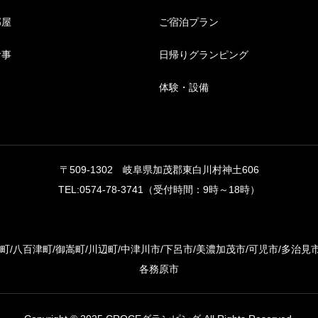
部屋
ご宿泊プラン
食事
日帰りグランピング
体験・設備
〒509-1302 岐阜県加茂郡東白川村神土606
TEL:0574-78-3741（受付時間：9時～18時）
町/八百津町/御嵩町/川辺町/中津川市/下呂市/美濃加茂市/可児市/多治見市/
各務原市