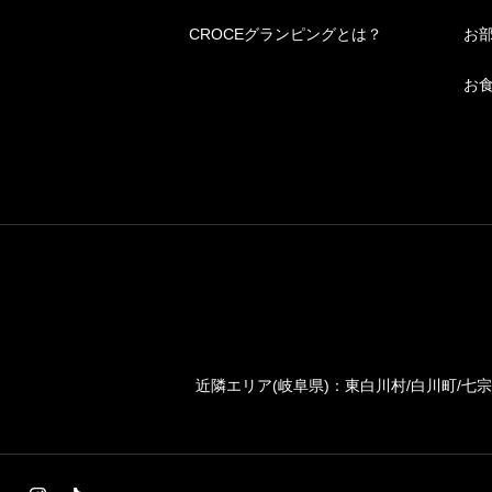
CROCEグランピングとは？
お
お
近隣エリア(岐阜県)：東白川村/白川町/七宗