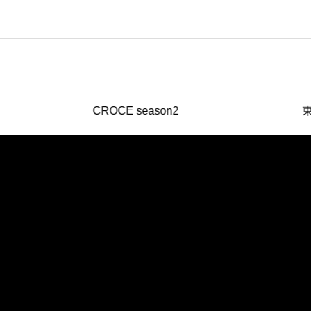
CROCE season2
東