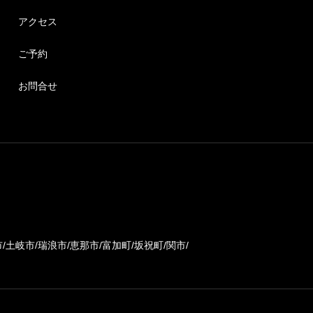
アクセス
ご予約
お問合せ
土岐市/瑞浪市/恵那市/富加町/坂祝町/関市/