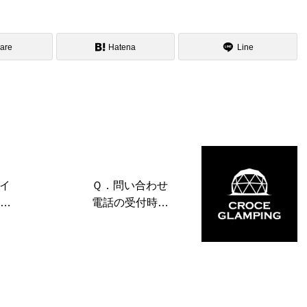
are
Hatena
Line
イ
Ｑ．問い合わせ
ア
電話の受付時間
で
を教えてくださ
い。