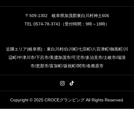
〒509-1302 岐阜県加茂郡東白川村神土606
TEL:0574-78-3741（受付時間：9時～18時）
近隣エリア(岐阜県)：東白川村/白川町/七宗町/八百津町/御嵩町/川
辺町/中津川市/下呂市/美濃加茂市/可児市/多治見市/土岐市/瑞浪
市/恵那市/富加町/坂祝町/関市/各務原市
Copyright © 2025 CROCEグランピング All Rights Reserved.