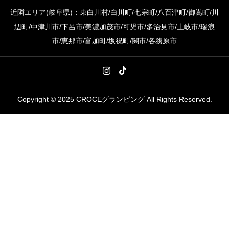
近隣エリア(岐阜県)：東白川村/白川町/七宗町/八百津町/御嵩町/川
辺町/中津川市/下呂市/美濃加茂市/可児市/多治見市/土岐市/瑞浪
市/恵那市/富加町/坂祝町/関市/各務原市
Copyright © 2025 CROCEグランピング All Rights Reserved.