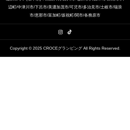
辺町/中津川市/下呂市/美濃加茂市/可児市/多治見市/土岐市/瑞浪
市/恵那市/富加町/坂祝町/関市/各務原市
Copyright © 2025 CROCEグランピング All Rights Reserved.