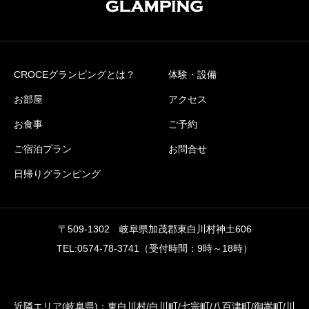
CROCEグランピングとは？
体験・設備
お部屋
アクセス
お食事
ご予約
ご宿泊プラン
お問合せ
日帰りグランピング
〒509-1302 岐阜県加茂郡東白川村神土606
TEL:0574-78-3741（受付時間：9時～18時）
近隣エリア(岐阜県)：東白川村/白川町/七宗町/八百津町/御嵩町/川